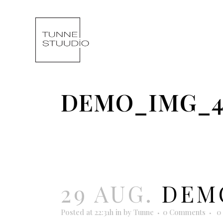
DEMO_IMG_4
29 AUG.
DEMO
Posted at 22:31h
in
by
Tunne
0 Comments
0