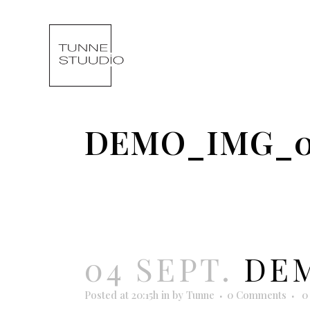
DEMO_IMG_
04 SEPT.
DEM
Posted at 20:15h
in
by
Tunne
0 Comments
0