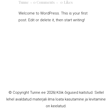
Tunne
0 Comments
0
Likes
Welcome to WordPress. This is your first
post. Edit or delete it, then start writing!
© Copyright
Tunne.ee
2026| Kõik õigused kaitstud. Sellel
lehel avaldatud materjali ilma loata kasutamine ja levitamine
on keelatud.