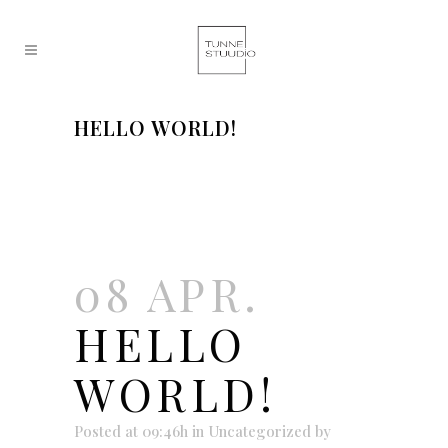
HELLO WORLD!
08 APR.
HELLO
WORLD!
Posted at 09:46h
in
Uncategorized
by