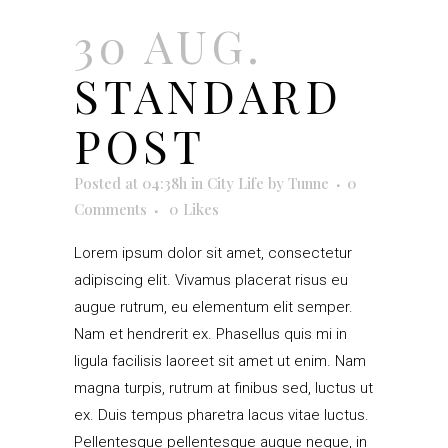
30 AUG.
STANDARD
POST
Posted at 04:38h
in
City Life
by
Tunne
0
Comments
0
Likes
Lorem ipsum dolor sit amet, consectetur
adipiscing elit. Vivamus placerat risus eu
augue rutrum, eu elementum elit semper.
Nam et hendrerit ex. Phasellus quis mi in
ligula facilisis laoreet sit amet ut enim. Nam
magna turpis, rutrum at finibus sed, luctus ut
ex. Duis tempus pharetra lacus vitae luctus.
Pellentesque pellentesque augue neque, in