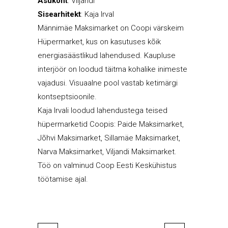
Asukoht
: Viljandi
Sisearhitekt
: Kaja Irval
Männimäe Maksimarket on Coopi värskeim
Hüpermarket, kus on kasutuses kõik
energiasäästlikud lahendused. Kaupluse
interjöör on loodud täitma kohalike inimeste
vajadusi. Visuaalne pool vastab ketimärgi
kontseptsioonile.
Kaja Irvali loodud lahendustega teised
hüpermarketid Coopis: Paide Maksimarket,
Jõhvi Maksimarket, Sillamäe Maksimarket,
Narva Maksimarket, Viljandi Maksimarket.
Töö on valminud Coop Eesti Keskühistus
töötamise ajal.