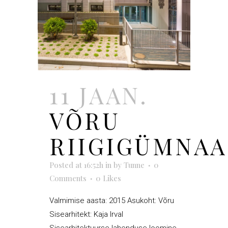
11 JAAN.
VÕRU
RIIGIGÜMNAA
Posted at 16:52h
in
by
Tunne
0
Comments
0
Likes
Valmimise aasta: 2015 Asukoht: Võru
Sisearhitekt: Kaja Irval
Sisearhitektuurse lahenduse loomine